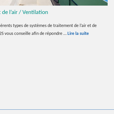
de l’air / Ventilation
férents types de systèmes de traitement de l’air et de
Traitement
E2S vous conseille afin de répondre …
Lire la suite
de
l’air
/
Ventilation
n
eau
éco