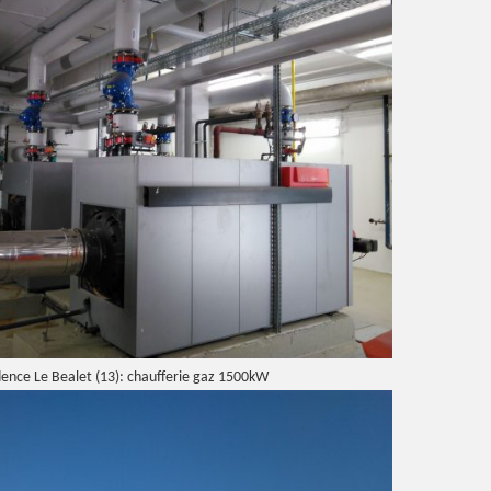
ence Le Bealet (13): chaufferie gaz 1500kW