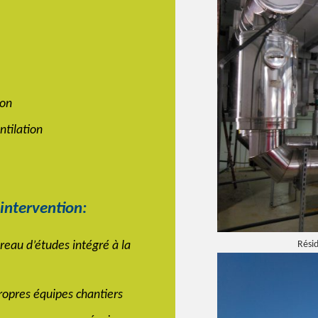
ion
ntilation
intervention:
reau d’études intégré à la
Résid
ropres équipes chantiers