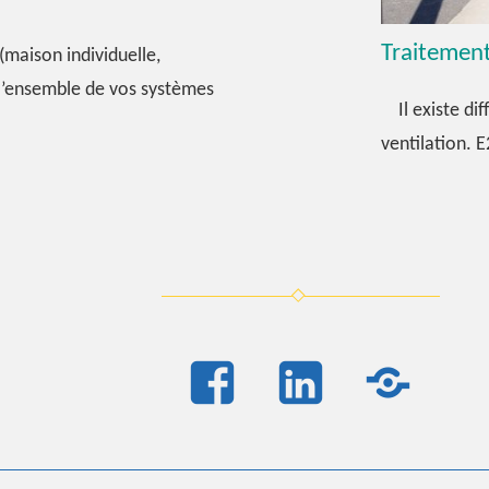
Traitement 
maison individuelle,
) l’ensemble de vos systèmes
Il existe dif
uffage
ventilation. 
matisation
FB
Linkedi
Rés
pro