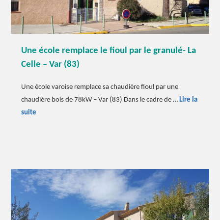
Une école remplace le fioul par le granulé- La
Celle – Var (83)
Une école varoise remplace sa chaudière fioul par une
chaudière bois de 78kW – Var (83) Dans le cadre de …
Lire la
Une
suite
école
remplace
le
fioul
par
le
granulé-
La