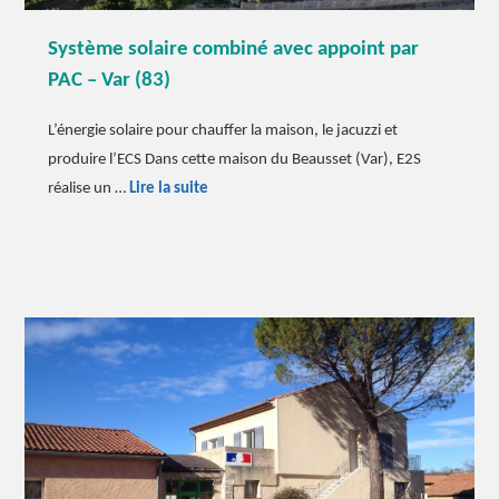
Système solaire combiné avec appoint par
PAC – Var (83)
L’énergie solaire pour chauffer la maison, le jacuzzi et
produire l’ECS Dans cette maison du Beausset (Var), E2S
Système
réalise un …
Lire la suite
solaire
combiné
avec
appoint
par
PAC
–
Var
(83)