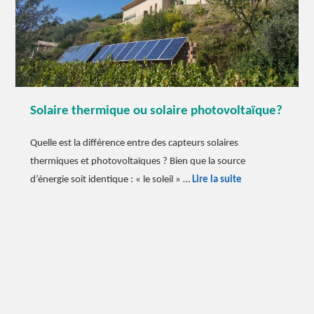
Celle
–
Var
(83)
Solaire thermique ou solaire photovoltaïque?
Quelle est la différence entre des capteurs solaires
thermiques et photovoltaïques ? Bien que la source
Solaire
d’énergie soit identique : « le soleil » …
Lire la suite
thermique
ou
solaire
photovoltaïque?