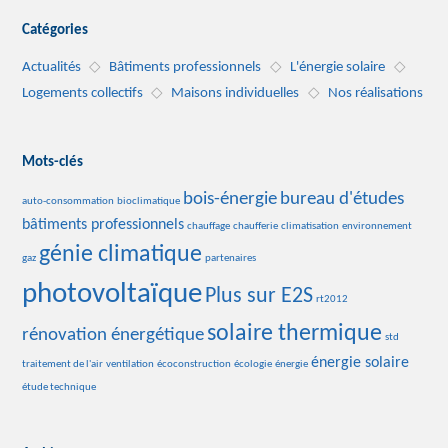
Catégories
Actualités
Bâtiments professionnels
L'énergie solaire
Logements collectifs
Maisons individuelles
Nos réalisations
Mots-clés
bois-énergie
bureau d'études
auto-consommation
bioclimatique
bâtiments professionnels
chauffage
chaufferie
climatisation
environnement
génie climatique
gaz
partenaires
photovoltaïque
Plus sur E2S
rt2012
solaire thermique
rénovation énergétique
std
énergie solaire
traitement de l'air
ventilation
écoconstruction
écologie
énergie
étude technique