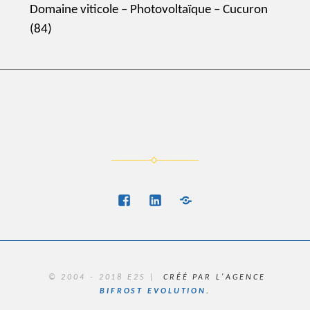
Next
Domaine viticole – Photovoltaïque – Cucuron
post:
(84)
FB
Linkedin
Réseau
proéco
© 2004 - 2018 E2S |
CRÉÉ PAR L'AGENCE
BIFROST EVOLUTION
.