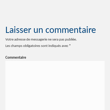
fenêtre)
fenêtre)
fenêtre)
nouvelle
fenêtre)
fenêtre)
fenêtre)
fenêtre)
dans
dans
fenêtre)
une
une
nouvelle
nouvelle
fenêtre)
fenêtre)
Laisser un commentaire
Votre adresse de messagerie ne sera pas publiée.
Les champs obligatoires sont indiqués avec
*
Commentaire